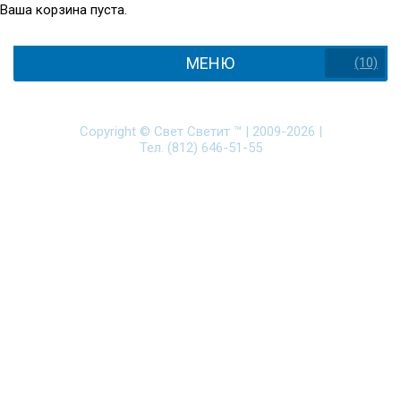
Ваша корзина пуста.
МЕНЮ
(10)
Copyright ©
Свет Светит ™
|
2009-2026
|
Тел. (812) 646-51-55
Политика защиты и обработки персональных данных
Разработка сайта - Web-Premier