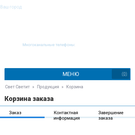
Ваш город:
Новокузнецк
Многоканальные телефоны:
8 (812) 646-51-55
8 (800) 505-98-37
МЕНЮ
(
0
)
Свет Светит
»
Продукция
»
Корзина
Корзина заказа
Заказ
Контактная
Завершение
информация
заказа